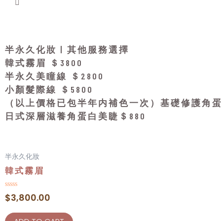
角
蛋
白
美
半永久化妝 | 其他服務選擇
睫
韓式霧眉 ＄3800
QUANTITY
半永久美瞳線 ＄2800
小顏髮際線 ＄5800
（以上價格已包半年内補色一次）基礎修護角蛋
日式深層滋養角蛋白美睫＄880
半永久化妝
韓式霧眉
Rated
$
3,800.00
0
out
of
5