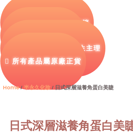
絕無隱藏收費，不硬銷
為客人美麗快樂至上
醫療項目必由註冊醫生主理
所有產品屬原廠正貨
Home
半永久化妝
/
/ 日式深層滋養角蛋白美睫
日式深層滋養角蛋白美