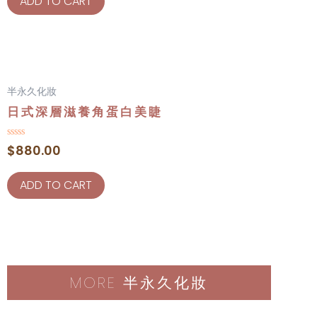
ADD TO CART
半永久化妝
日式深層滋養角蛋白美睫
Rated
$
880.00
0
out
of
ADD TO CART
5
MORE 半永久化妝