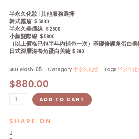
半永久化妝 | 其他服務選擇
韓式霧眉 ＄3800
半永久美瞳線 ＄2800
小顏髮際線 ＄5800
（以上價格已包半年内補色一次）基礎修護角蛋白美睫
日式深層滋養角蛋白美睫＄880
SKU
elash-05
Category
半永久化妝
Tags
半永久化
$
880.00
日
ADD TO CART
式
深
層
SHARE ON
滋
養