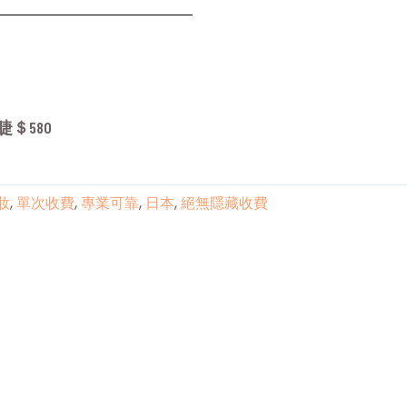
＄580
妝
,
單次收費
,
專業可靠
,
日本
,
絕無隱藏收費