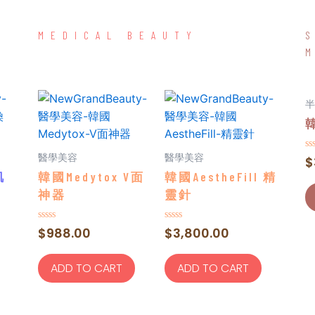
MEDICAL BEAUTY
半
醫學美容
醫學美容
Ra
$
0
肌
韓國Medytox V面
韓國AestheFill 精
ou
of
神器
靈針
5
Rated
Rated
$
988.00
$
3,800.00
0
0
out
out
of
of
ADD TO CART
ADD TO CART
5
5