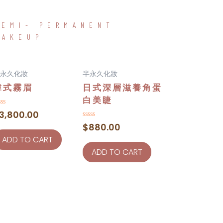
SEMI- PERMANENT
MAKEUP
永久化妝
半永久化妝
韓式霧眉
日式深層滋養角蛋
白美睫
ted
3,800.00
Rated
$
880.00
t
0
out
ADD TO CART
of
ADD TO CART
5