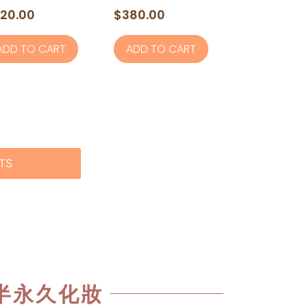
ed
Rated
20.00
$
380.00
0
out
of
ADD TO CART
ADD TO CART
5
TS
半永久化妝