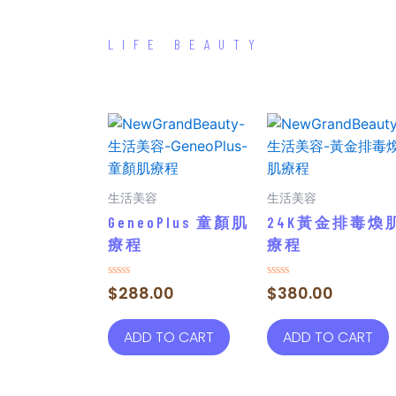
LIFE BEAUTY
生活美容
生活美容
GeneoPlus 童顏肌
24K黃金排毒煥
療程
療程
Rated
Rated
$
288.00
$
380.00
0
0
out
out
of
of
ADD TO CART
ADD TO CART
5
5