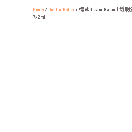
Home
/
Doctor Babor
/ 德國Doctor Babor | 
7x2ml