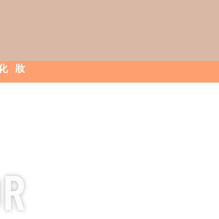
久化妝
OR