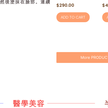
然後塗抹在臉部。連續
Rated
Rat
$
290.00
$
4
0
0
out
out
of
of
ADD TO CART
5
5
More PRODUC
醫學美容